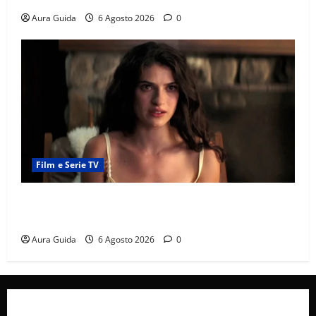
Aura Guida
6 Agosto 2026
0
Film e Serie TV
Sterling Point – L’isola dei segreti come finisce:
spiegazione finale e stagione 2
Aura Guida
6 Agosto 2026
0
Collabora con Noi – Promuovi il Tuo Brand su