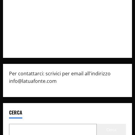
latuafonte.com
Cookie Policy
Privacy Policy
Pubblicità
Per contattarci: scrivici per email all'indirizzo
info@latuafonte.com
CERCA
Cerca