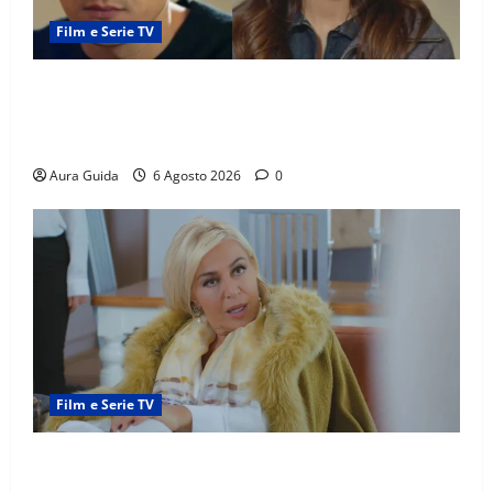
Film e Serie TV
Far Away anticipazioni: Sahin torna libero, ma la
scoperta su Zerrin fa scattare la furia contro la
madre
Aura Guida
6 Agosto 2026
0
Film e Serie TV
Chi è Feride in Forbidden Fruit? La madre di Çağatay
e la rivalità con Asuman