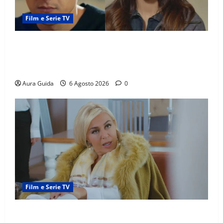
Film e Serie TV
Far Away anticipazioni: Sahin torna libero, ma la
scoperta su Zerrin fa scattare la furia contro la
madre
Aura Guida
6 Agosto 2026
0
Film e Serie TV
Chi è Feride in Forbidden Fruit? La madre di Çağatay