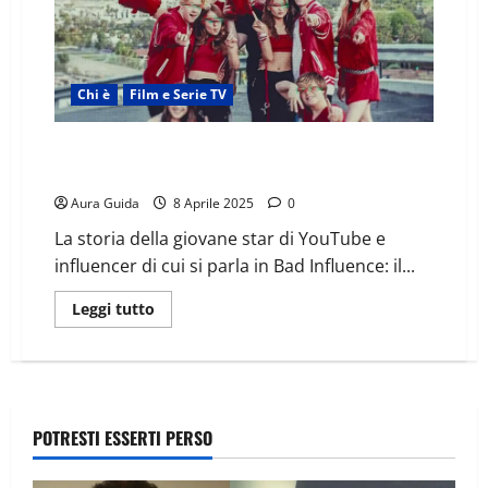
Chi è
Film e Serie TV
Piper Rockelle chi è: età, successo, scandalo, cosa fa
oggi con la madre
Aura Guida
8 Aprile 2025
0
La storia della giovane star di YouTube e
influencer di cui si parla in Bad Influence: il...
Leggi tutto
POTRESTI ESSERTI PERSO