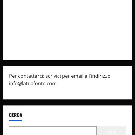
Collabora con Noi – Promuovi il Tuo Brand su
latuafonte.com
Cookie Policy
Privacy Policy
Pubblicità
Per contattarci: scrivici per email all'indirizzo
info@latuafonte.com
CERCA
Cerca