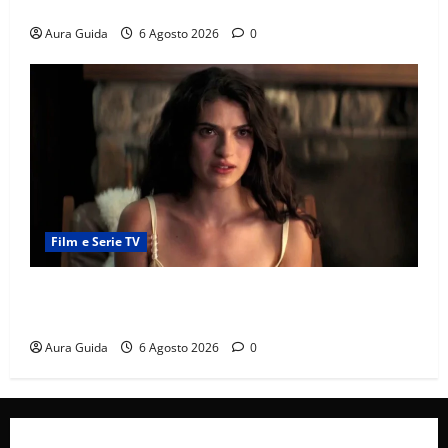
e la rivalità con Asuman
Aura Guida
6 Agosto 2026
0
Film e Serie TV
Sterling Point – L’isola dei segreti come finisce:
spiegazione finale e stagione 2
Aura Guida
6 Agosto 2026
0