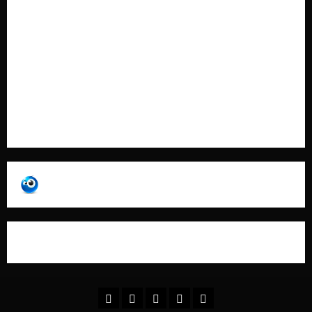
Cookie Policy
Contatti
Pubblicità
Collabora con Noi – Promuovi il Tuo Brand su
latuafonte.com