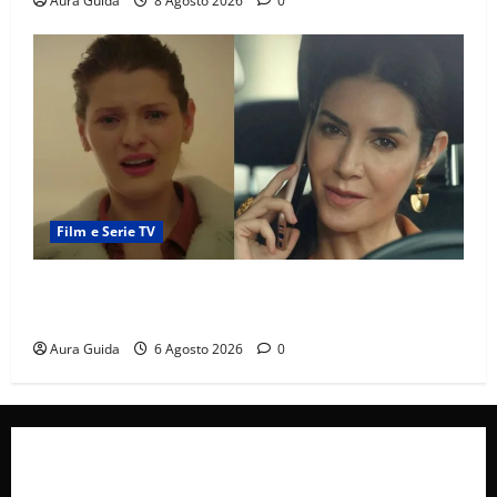
Aura Guida
8 Agosto 2026
0
Film e Serie TV
Tutto per la mia famiglia, Suzan e Harika povere:
torneranno ricche? Spoiler
Aura Guida
6 Agosto 2026
0
Collabora con Noi – Promuovi il Tuo Brand su
latuafonte.com