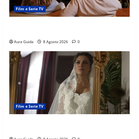
Film e Serie TV
Serie Netflix consigliate: cosa guardare stasera
(Guida 2026)
Aura Guida
8 Agosto 2026
0
Film e Serie TV
L’Erede soap turca: Yıldız sposa Dalyan? La verità
sulla trama