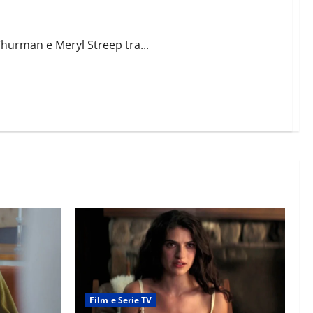
el film
Thurman e Meryl Streep tra...
Film e Serie TV