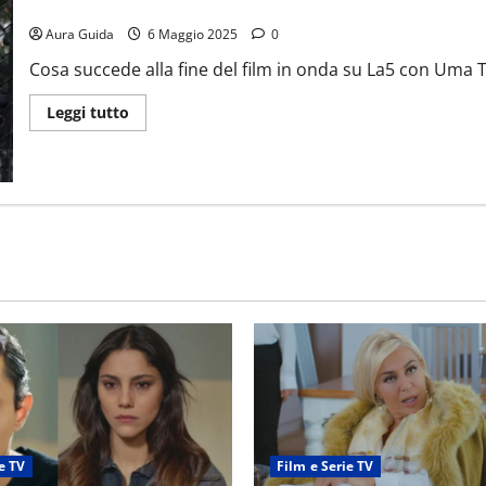
Prime (2006) come finisce tra Rafi e David? Spiegazione finale d
Aura Guida
6 Maggio 2025
0
Cosa succede alla fine del film in onda su La5 con Uma 
Leggi tutto
e TV
Film e Serie TV