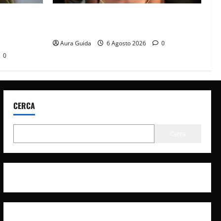
it? La
Sterling Point – L’isola dei segreti come
à con
finisce: spiegazione finale e stagione 2
Aura Guida
6 Agosto 2026
0
0
CERCA
Cerca
Privacy Policy