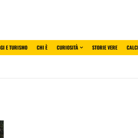
GI E TURISMO
CHI È
CURIOSITÀ
STORIE VERE
CALC