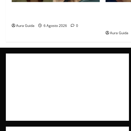
Tutto per la mia famiglia, Suzan e Harika
Far Away an
povere: torneranno ricche? Spoiler
libero, ma l
scattare la 
Aura Guida
6 Agosto 2026
0
Aura Guida
Collabora con Noi – Promuovi il Tuo Brand su
latuafonte.com
Cookie Policy
Privacy Policy
Pubblicità