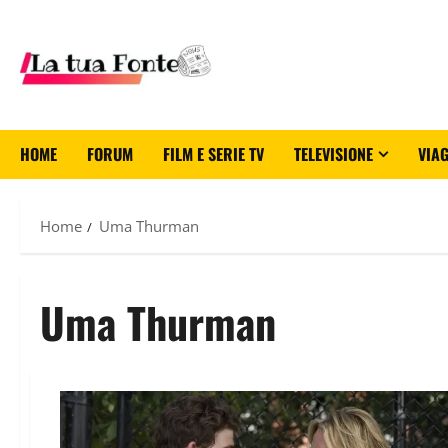
HOME
FORUM
FILM E SERIE TV
TELEVISIONE
VIAG
Home
Uma Thurman
Uma Thurman