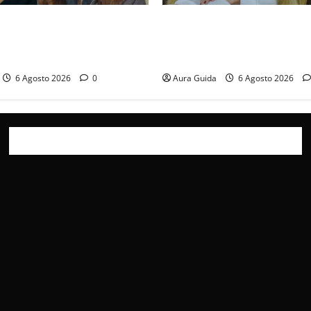
ticipazioni: Sahin torna
Chi è Feride in Forbidden Fru
a scoperta su Zerrin fa
madre di Çağatay e la rivalit
furia contro la madre
Asuman
6 Agosto 2026
0
Aura Guida
6 Agosto 2026