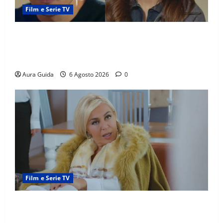
Film e Serie TV
Far Away anticipazioni: Sahin torna libero, ma la
scoperta su Zerrin fa scattare la furia contro la
madre
Aura Guida
6 Agosto 2026
0
Film e Serie TV
Chi è Feride in Forbidden Fruit? La madre di Çağatay
e la rivalità con Asuman