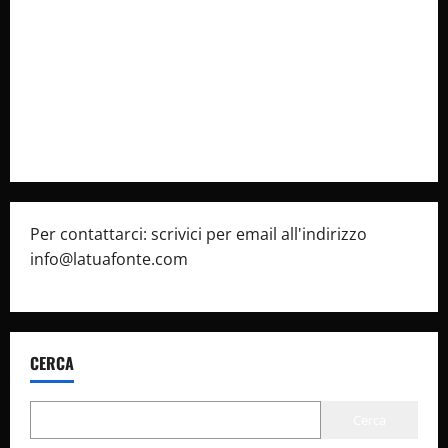
latuafonte.com
Cookie Policy
Privacy Policy
Pubblicità
Per contattarci: scrivici per email all'indirizzo
info@latuafonte.com
CERCA
Cerca