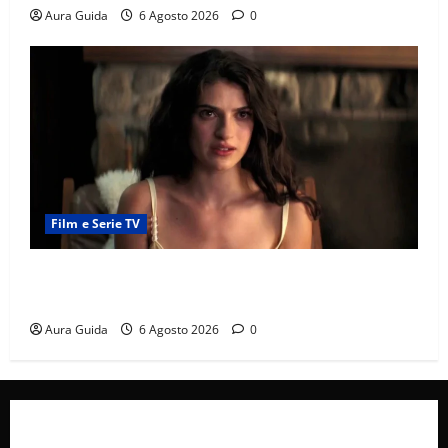
Aura Guida
6 Agosto 2026
0
Film e Serie TV
Sterling Point – L’isola dei segreti come finisce:
spiegazione finale e stagione 2
Aura Guida
6 Agosto 2026
0
Collabora con Noi – Promuovi il Tuo Brand su