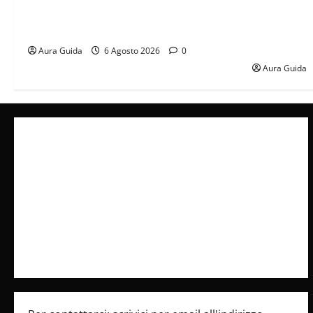
Tutto per la mia famiglia, Suzan e Harika
Far Away an
povere: torneranno ricche? Spoiler
libero, ma l
scattare la 
Aura Guida
6 Agosto 2026
0
Aura Guida
Collabora con Noi – Promuovi il Tuo Brand su
latuafonte.com
Cookie Policy
Privacy Policy
Pubblicità