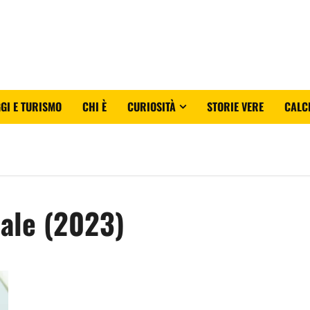
GI E TURISMO
CHI È
CURIOSITÀ
STORIE VERE
CALC
tale (2023)
Visions – Passione mortale (2023) come finisce: spiegazione fina