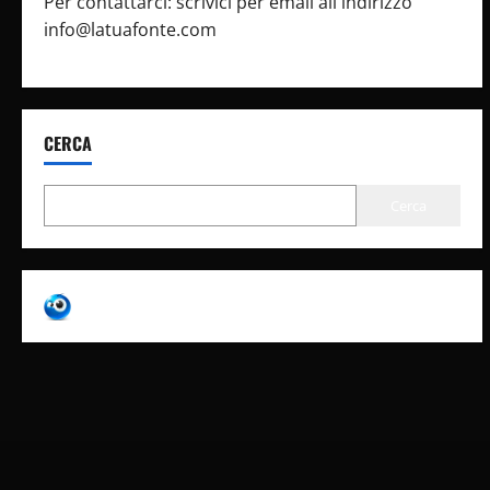
Per contattarci: scrivici per email all'indirizzo
info@latuafonte.com
CERCA
Cerca