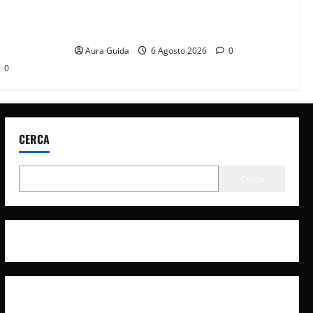
it? La
Sterling Point – L’isola dei segreti come
à con
finisce: spiegazione finale e stagione 2
Aura Guida
6 Agosto 2026
0
0
CERCA
Cerca
Privacy Policy