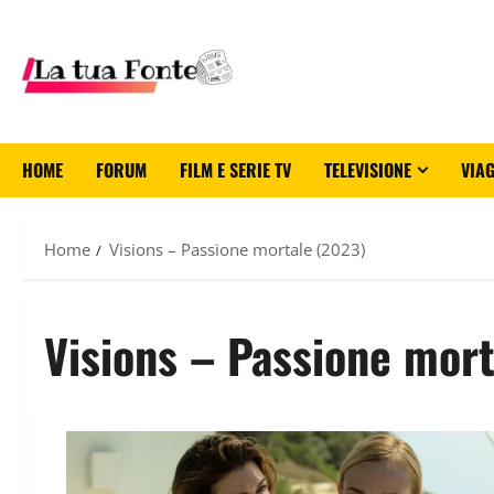
HOME
FORUM
FILM E SERIE TV
TELEVISIONE
VIAG
Home
Visions – Passione mortale (2023)
Visions – Passione mor