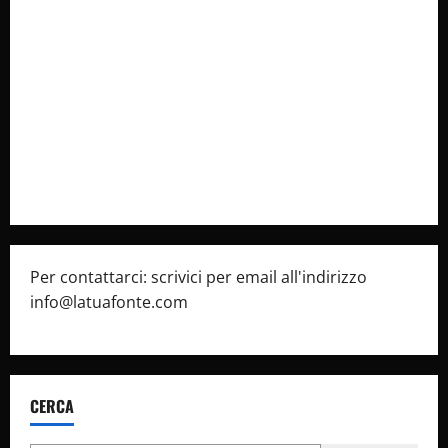
Collabora con Noi – Promuovi il Tuo Brand su
latuafonte.com
Cookie Policy
Privacy Policy
Pubblicità
Per contattarci: scrivici per email all'indirizzo
info@latuafonte.com
CERCA