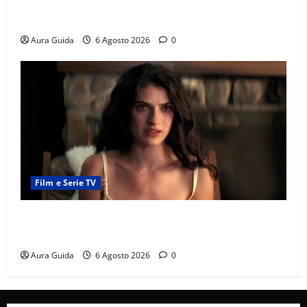
Chi è Feride in Forbidden Fruit? La madre di Çağatay
e la rivalità con Asuman
Aura Guida
6 Agosto 2026
0
Film e Serie TV
Sterling Point – L’isola dei segreti come finisce:
spiegazione finale e stagione 2
Aura Guida
6 Agosto 2026
0