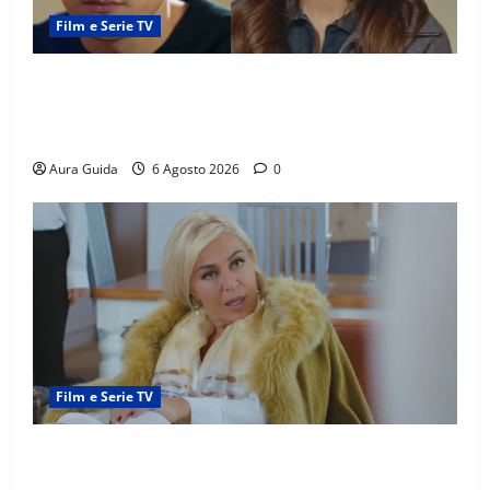
Film e Serie TV
Far Away anticipazioni: Sahin torna libero, ma la
scoperta su Zerrin fa scattare la furia contro la
madre
Aura Guida
6 Agosto 2026
0
Film e Serie TV
Chi è Feride in Forbidden Fruit? La madre di Çağatay
e la rivalità con Asuman