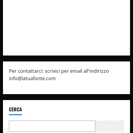
latuafonte.com
Cookie Policy
Privacy Policy
Pubblicità
Per contattarci: scrivici per email all'indirizzo
info@latuafonte.com
CERCA
Cerca