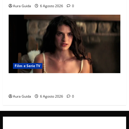
Aura Guida
6 Agosto 2026
0
Film e Serie TV
Sterling Point – L’isola dei segreti come finisce:
spiegazione finale e stagione 2
Aura Guida
6 Agosto 2026
0
Collabora con Noi – Promuovi il Tuo Brand su