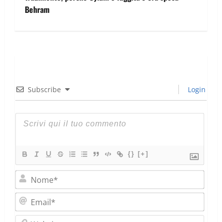
Behram
Subscribe
Login
{}
[+]
Nom
Emai
Webs