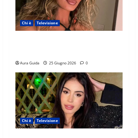
Chi è
Televisione
Temptation Island 2026, chi è la single Giada:
cognome, Instagram, lavoro, storia con
Alessandra e Rosario
Aura Guida
25 Giugno 2026
0
Chi è
Televisione
Temptation Island 2026, chi è Sara: età, origini,