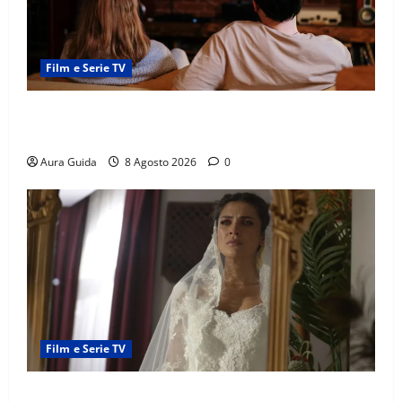
Film e Serie TV
Serie Netflix consigliate: cosa guardare stasera
(Guida 2026)
Aura Guida
8 Agosto 2026
0
Film e Serie TV
L’Erede soap turca: Yıldız sposa Dalyan? La verità