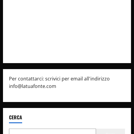
Collabora con Noi – Promuovi il Tuo Brand su
latuafonte.com
Cookie Policy
Privacy Policy
Pubblicità
Per contattarci: scrivici per email all'indirizzo
info@latuafonte.com
CERCA