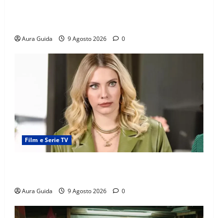
Soap opera turche su Canale 5, quando vanno in
onda con Verità nascoste dal 24 agosto 2026
Aura Guida
9 Agosto 2026
0
Film e Serie TV
Forbidden Fruit: Feride crede che Yildiz sia l’amante
di Hasan Ali! Cosa succede
Aura Guida
9 Agosto 2026
0