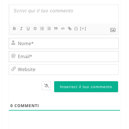
{}
[+]
Nom
Emai
Webs
0
COMMENTI