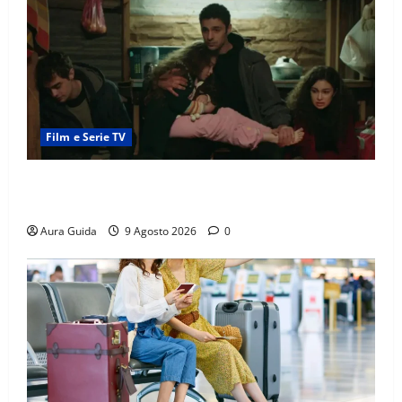
Film e Serie TV
Tutto per la mia famiglia, gli Eren recuperano i soldi
rubati da Cemile?
Aura Guida
9 Agosto 2026
0