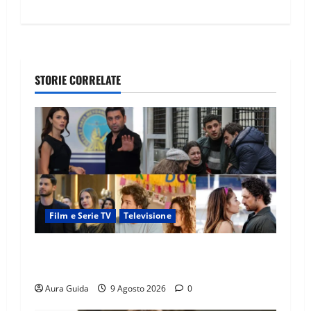
STORIE CORRELATE
Film e Serie TV
Televisione
Soap opera turche su Canale 5, quando vanno
in onda con Verità nascoste dal 24 agosto 2026
Aura Guida
9 Agosto 2026
0