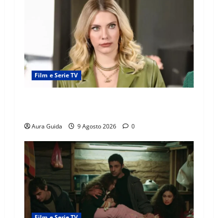
Film e Serie TV
Forbidden Fruit: Feride crede che Yildiz sia
l’amante di Hasan Ali! Cosa succede
Aura Guida
9 Agosto 2026
0
Film e Serie TV