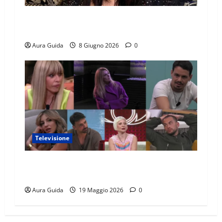
Temptation Island 2026, chi è Sara: età, origini,
lavoro, Instagram
Aura Guida
8 Giugno 2026
0
Televisione
GF Vip 2026 sondaggio finale: chi vincerà?
Percentuali in diretta
Aura Guida
19 Maggio 2026
0