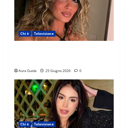
Chi è
Televisione
Temptation Island 2026, chi è la single Giada:
cognome, Instagram, lavoro, storia con
Alessandra e Rosario
Aura Guida
25 Giugno 2026
0
Chi è
Televisione