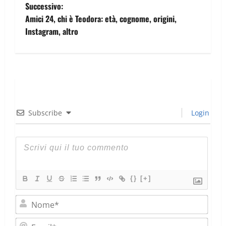
Successivo:
Amici 24, chi è Teodora: età, cognome, origini,
Instagram, altro
Subscribe
Login
{}
[+]
Nom
Emai