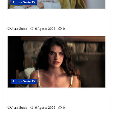
Film e Serie TV
Chi è Feride in Forbidden Fruit? La madre di Çağatay
e la rivalità con Asuman
Aura Guida
6 Agosto 2026
0
Film e Serie TV
Sterling Point – L’isola dei segreti come finisce:
spiegazione finale e stagione 2
Aura Guida
6 Agosto 2026
0