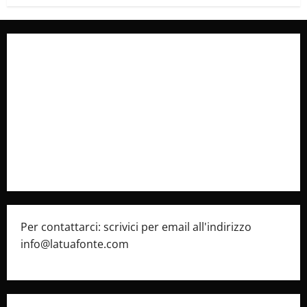
Collabora con Noi – Promuovi il Tuo Brand su
latuafonte.com
Cookie Policy
Privacy Policy
Pubblicità
Per contattarci: scrivici per email all'indirizzo
info@latuafonte.com