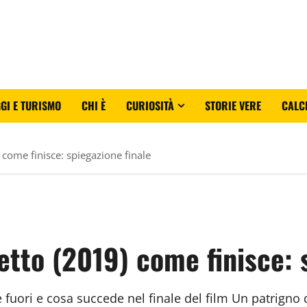
GI E TURISMO
CHI È
CURIOSITÀ
STORIE VERE
CALC
 come finisce: spiegazione finale
etto (2019) come finisce: 
 fuori e cosa succede nel finale del film Un patrigno 