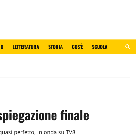
IO
LETTERATURA
STORIA
COS’È
SCUOLA
spiegazione finale
quasi perfetto, in onda su TV8