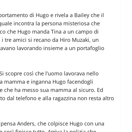
portamento di Hugo e rivela a Bailey che il
 quale incontra la persona misteriosa che
a ecco che Hugo manda Tina a un campo di
 i tre amici si recano da Hiro Muzaki, un
stavano lavorando insieme a un portafoglio
 Si scopre così che l’uomo lavorava nello
re sua mamma e inganna Hugo facendogli
pere che ha messo sua mamma al sicuro. Ed
o dal telefono e alla ragazzina non resta altro
 ci pensa Anders, che colpisce Hugo con una
 così finisce tutto. Arriva la polizia che