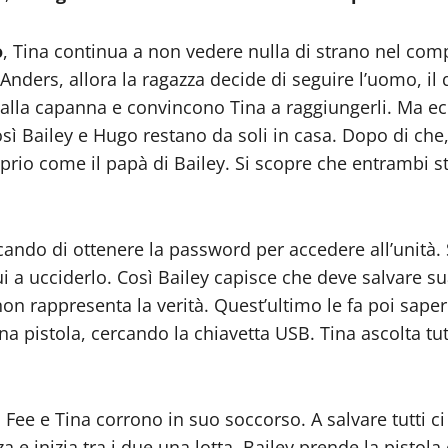
o
, Tina continua a non vedere nulla di strano nel com
Anders, allora la ragazza decide di seguire l’uomo, il
rsi alla capanna e convincono Tina a raggiungerli. M
sì Bailey e Hugo restano da soli in casa. Dopo di che,
roprio come il papà di Bailey. Si scopre che entrambi 
rcando di ottenere la password per accedere all’unità.
o lui a ucciderlo. Così Bailey capisce che deve salva
on rappresenta la verità. Quest’ultimo le fa poi sa
 pistola, cercando la chiavetta USB. Tina ascolta tutt
. Fee e Tina corrono in suo soccorso. A salvare tutti
 e inizia tra i due una lotta. Bailey prende la pistola e