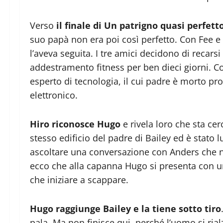
Verso
il finale di Un patrigno quasi perfett
suo papà non era poi così perfetto. Con Fee e 
l’aveva seguita. I tre amici decidono di reca
addestramento fitness per ben dieci giorni. Co
esperto di tecnologia, il cui padre è morto p
elettronico.
Hiro riconosce Hugo
e rivela loro che sta ce
stesso edificio del padre di Bailey ed è stat
ascoltare una conversazione con Anders che n
ecco che alla capanna Hugo si presenta con una
che iniziare a scappare.
Hugo raggiunge Bailey e la tiene sotto tiro
pala. Ma non finisce qui, perché l’uomo si rialza