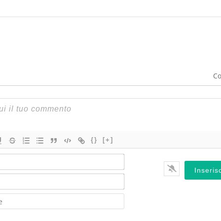
Co
{}
[+]
Nome*
Email*
Website