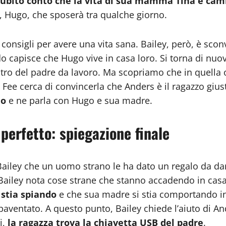
 subito conto che la vita di sua mamma Tina è cam
o, Hugo, che sposerà tra qualche giorno.
consigli per avere una vita sana. Bailey, però, è sc
do capisce che Hugo vive in casa loro. Si torna di nu
ntro del padre da lavoro. Ma scopriamo che in quella o
a Fee cerca di convincerla che Anders è il ragazzo giu
do
e ne parla con Hugo e sua madre.
perfetto: spiegazione finale
 Bailey che un uomo strano le ha dato un regalo da dare
Bailey nota cose strane che stanno accadendo in casa
 stia spiando
e che sua madre si stia comportando i
 spaventato. A questo punto, Bailey chiede l’aiuto di An
i,
la ragazza trova la chiavetta USB del padre
.