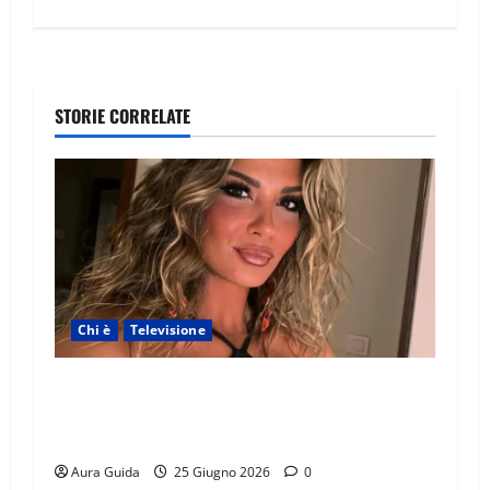
STORIE CORRELATE
Chi è
Televisione
Temptation Island 2026, chi è la single Giada:
cognome, Instagram, lavoro, storia con
Alessandra e Rosario
Aura Guida
25 Giugno 2026
0