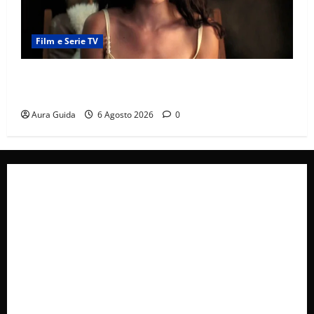
Film e Serie TV
Sterling Point – L’isola dei segreti come finisce:
spiegazione finale e stagione 2
Aura Guida
6 Agosto 2026
0
Collabora con Noi – Promuovi il Tuo Brand su
latuafonte.com
Cookie Policy
Privacy Policy
Pubblicità