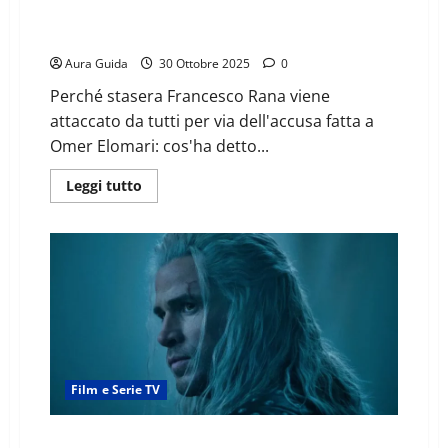
Grande Fratello sesta puntata, Omer: perché Rana è
nella bufera, cos’ha detto
Aura Guida
30 Ottobre 2025
0
Perché stasera Francesco Rana viene
attaccato da tutti per via dell'accusa fatta a
Omer Elomari: cos'ha detto...
Leggi tutto
Film e Serie TV
The Witcher 4 come finisce: chi muore? Spiegazione