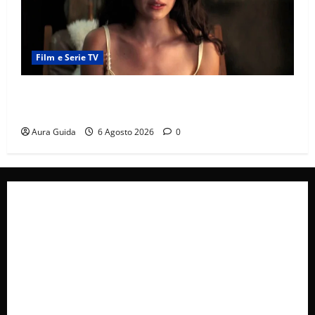
Film e Serie TV
Sterling Point – L’isola dei segreti come finisce:
spiegazione finale e stagione 2
Aura Guida
6 Agosto 2026
0
Collabora con Noi – Promuovi il Tuo Brand su
latuafonte.com
Cookie Policy
Privacy Policy
Pubblicità