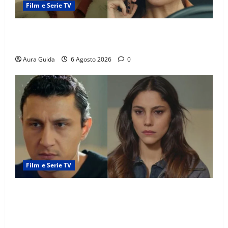
Film e Serie TV
Tutto per la mia famiglia, Suzan e Harika povere:
torneranno ricche? Spoiler
Aura Guida
6 Agosto 2026
0
Film e Serie TV
Far Away anticipazioni: Sahin torna libero, ma la
scoperta su Zerrin fa scattare la furia contro la
madre