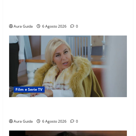
Far Away anticipazioni: Sahin torna libero, ma la
scoperta su Zerrin fa scattare la furia contro la
madre
Aura Guida
6 Agosto 2026
0
Film e Serie TV
Chi è Feride in Forbidden Fruit? La madre di Çağatay
e la rivalità con Asuman
Aura Guida
6 Agosto 2026
0