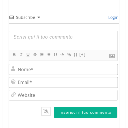
Subscribe
Login
{}
[+]
Nom
Emai
Webs