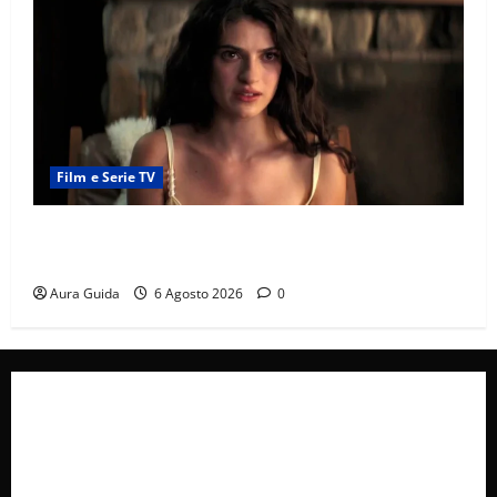
Film e Serie TV
Sterling Point – L’isola dei segreti come finisce:
spiegazione finale e stagione 2
Aura Guida
6 Agosto 2026
0
Collabora con Noi – Promuovi il Tuo Brand su
latuafonte.com
Cookie Policy