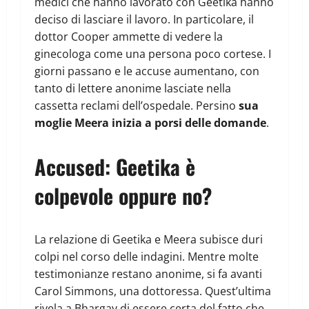
medici che hanno lavorato con Geetika hanno
deciso di lasciare il lavoro. In particolare, il
dottor Cooper ammette di vedere la
ginecologa come una persona poco cortese. I
giorni passano e le accuse aumentano, con
tanto di lettere anonime lasciate nella
cassetta reclami dell’ospedale. Persino
sua
moglie Meera inizia a porsi delle domande
.
Accused: Geetika è
colpevole oppure no?
La relazione di Geetika e Meera subisce duri
colpi nel corso delle indagini. Mentre molte
testimonianze restano anonime, si fa avanti
Carol Simmons, una dottoressa. Quest’ultima
rivela a Bhargay di essere certa del fatto che