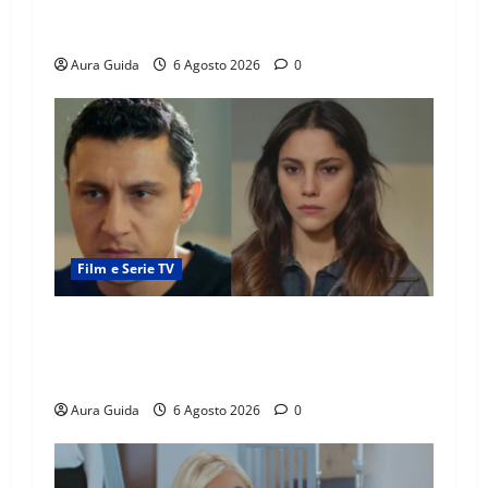
Tutto per la mia famiglia, Suzan e Harika
povere: torneranno ricche? Spoiler
Aura Guida
6 Agosto 2026
0
Film e Serie TV
Far Away anticipazioni: Sahin torna libero, ma
la scoperta su Zerrin fa scattare la furia contro
la madre
Aura Guida
6 Agosto 2026
0