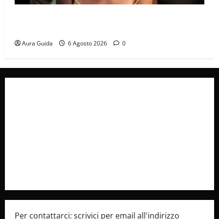
Sterling Point – L’isola dei segreti come finisce:
spiegazione finale e stagione 2
Aura Guida
6 Agosto 2026
0
Collabora con Noi – Promuovi il Tuo Brand su
latuafonte.com
Cookie Policy
Privacy Policy
Pubblicità
Per contattarci: scrivici per email all'indirizzo