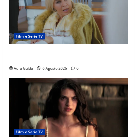
Film e Serie TV
Chi è Feride in Forbidden Fruit? La madre di Çağatay
e la rivalità con Asuman
Aura Guida
6 Agosto 2026
0
Film e Serie TV