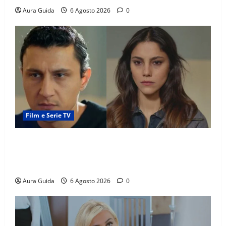
Aura Guida
6 Agosto 2026
0
Film e Serie TV
Far Away anticipazioni: Sahin torna libero, ma la
scoperta su Zerrin fa scattare la furia contro la
madre
Aura Guida
6 Agosto 2026
0