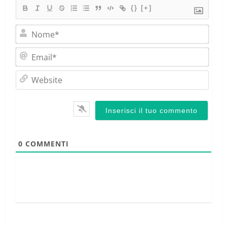
{}
[+]
Nom
Emai
Webs
0
COMMENTI