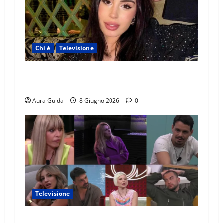
Chi è
Televisione
Temptation Island 2026, chi è Sara: età, origini,
lavoro, Instagram
Aura Guida
8 Giugno 2026
0
Televisione
GF Vip 2026 sondaggio finale: chi vincerà?