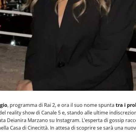
egio
, programma di Rai 2, e ora il suo nome spunta
tra i pr
el reality show di Canale 5 e, stando alle ultime indiscrezion
tata Deianira Marzano su Instagram. L’esperta di gossip rac
a Casa di Cinecittà. In attesa di scoprire se sarà una nuova