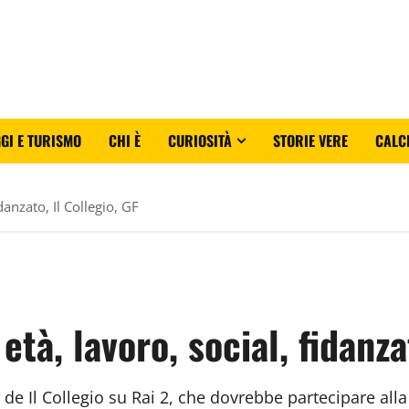
GI E TURISMO
CHI È
CURIOSITÀ
STORIE VERE
CALC
danzato, Il Collegio, GF
tà, lavoro, social, fidanza
a de Il Collegio su Rai 2, che dovrebbe partecipare al