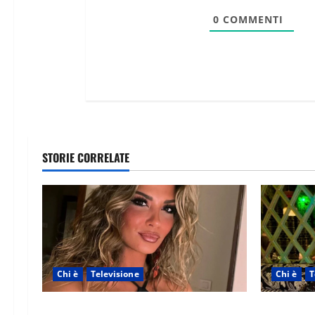
0
COMMENTI
STORIE CORRELATE
Chi è
Televisione
Chi è
T
Temptation Island 2026, chi è la single
Temptation