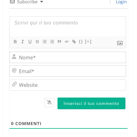
Subscribe
Login
{}
[+]
Nom
Emai
Webs
0
COMMENTI