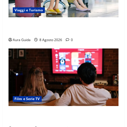
Viaggi e Turismo
Capitali Europee Low Cost: 7 Mete Economiche per
un Weekend Perfetto
Aura Guida
8 Agosto 2026
0
Film e Serie TV
Serie Netflix consigliate: cosa guardare stasera
(Guida 2026)