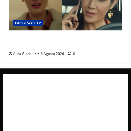
Film e Serie TV
Tutto per la mia famiglia, Suzan e Harika povere:
torneranno ricche? Spoiler
Aura Guida
6 Agosto 2026
0
Collabora con Noi – Promuovi il Tuo Brand su
latuafonte.com
Cookie Policy
Privacy Policy
Pubblicità