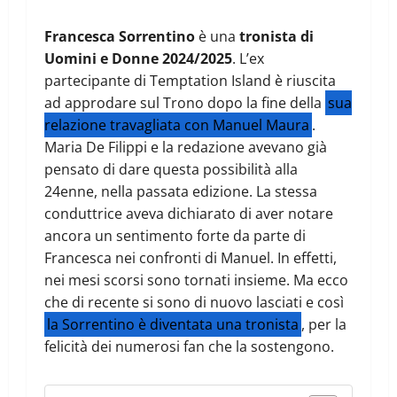
Francesca Sorrentino
è una
tronista di
Uomini e Donne 2024/2025
. L’ex
partecipante di Temptation Island è riuscita
ad approdare sul Trono dopo la fine della
sua
relazione travagliata con Manuel Maura
.
Maria De Filippi e la redazione avevano già
pensato di dare questa possibilità alla
24enne, nella passata edizione. La stessa
conduttrice aveva dichiarato di aver notare
ancora un sentimento forte da parte di
Francesca nei confronti di Manuel. In effetti,
nei mesi scorsi sono tornati insieme. Ma ecco
che di recente si sono di nuovo lasciati e così
la Sorrentino è diventata una tronista
, per la
felicità dei numerosi fan che la sostengono.