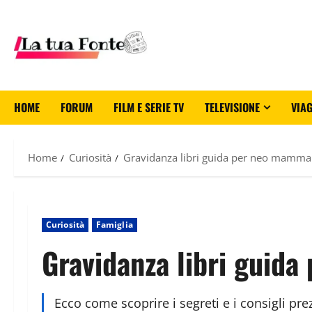
HOME
FORUM
FILM E SERIE TV
TELEVISIONE
VIAG
Home
Curiosità
Gravidanza libri guida per neo mamma: c
Curiosità
Famiglia
Gravidanza libri guida
Ecco come scoprire i segreti e i consigli pre