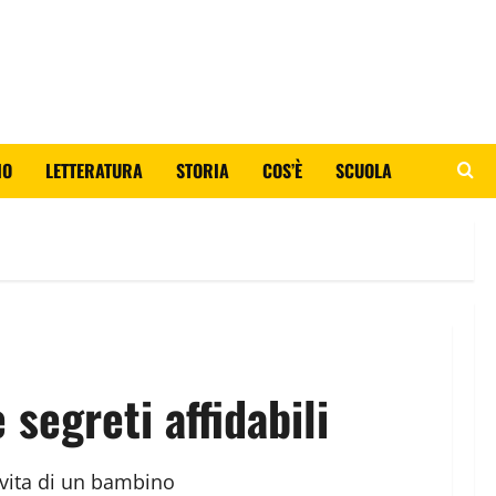
IO
LETTERATURA
STORIA
COS’È
SCUOLA
segreti affidabili
i vita di un bambino