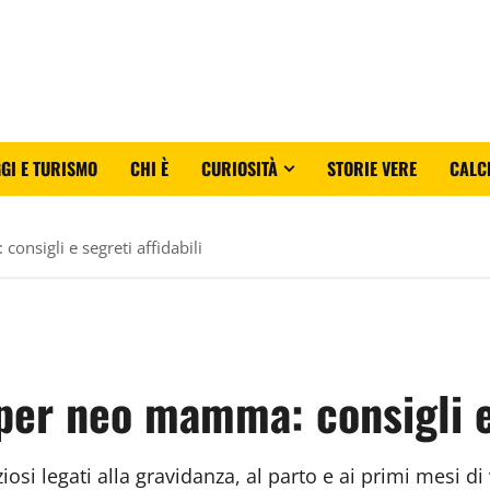
GI E TURISMO
CHI È
CURIOSITÀ
STORIE VERE
CALC
onsigli e segreti affidabili
 per neo mamma: consigli e 
ziosi legati alla gravidanza, al parto e ai primi mesi d