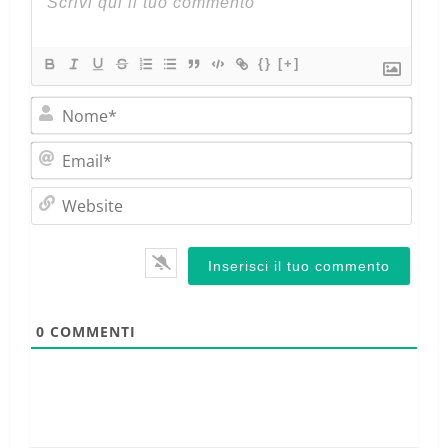
{}
[+]
Nom
Emai
Webs
0
COMMENTI