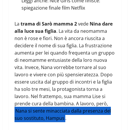
Leggi anche:
Nice Girls come finisce:
spiegazione finale film Netflix
La
trama di Sarò mamma 2
vede
Nina dare
alla luce sua figlia
. La vita da neomamma
non è rose e fiori. Non è ancora riuscita a
decidere il nome di sua figlia. La frustrazione
aumenta per lei quando frequenta un gruppo
di neomamme entusiaste della loro nuova
vita. Invece, Nana vorrebbe tornare al suo
lavoro e vivere con più spensieratezza. Dopo
essere uscita dal gruppo di incontri e la figlia
ha solo tre mesi, la protagonista torna a
lavoro. Nel frattempo, sua mamma Lise si
prende cura della bambina. A lavoro, però,
Nana si sente minacciata dalla presenza del
suo sostituto, Hampus
.