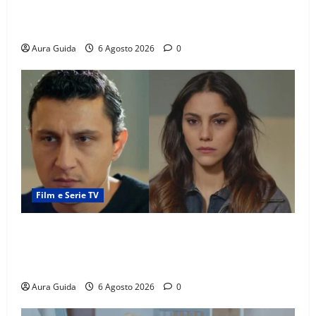
Tutto per la mia famiglia, Suzan e Harika povere:
torneranno ricche? Spoiler
Aura Guida
6 Agosto 2026
0
Film e Serie TV
Far Away anticipazioni: Sahin torna libero, ma la
scoperta su Zerrin fa scattare la furia contro la
madre
Aura Guida
6 Agosto 2026
0