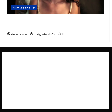
Film e Serie TV
Sterling Point – L’isola dei segreti come finisce:
spiegazione finale e stagione 2
Aura Guida
6 Agosto 2026
0
Collabora con Noi – Promuovi il Tuo Brand su
latuafonte.com
Cookie Policy
Privacy Policy
Pubblicità