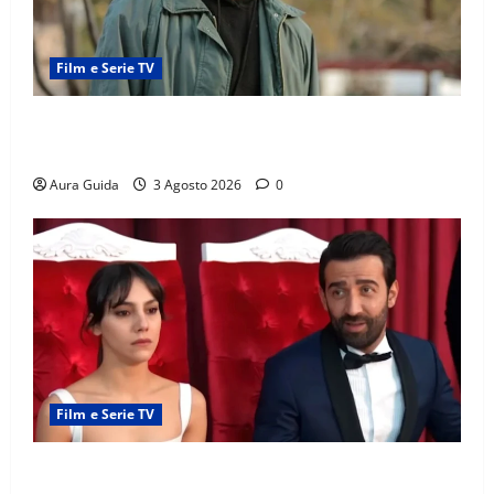
Film e Serie TV
Tutto per la mia famiglia, Kadir arrestato: esce di
prigione? Chi l’ha incastrato
Aura Guida
3 Agosto 2026
0
Film e Serie TV
Far Away, Zerrin sposa Demir: perché ha accettato e