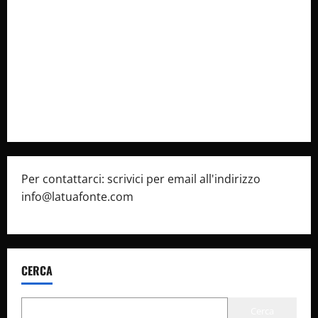
Collabora con Noi – Promuovi il Tuo Brand su
latuafonte.com
Cookie Policy
Privacy Policy
Pubblicità
Per contattarci: scrivici per email all'indirizzo
info@latuafonte.com
CERCA
Cerca