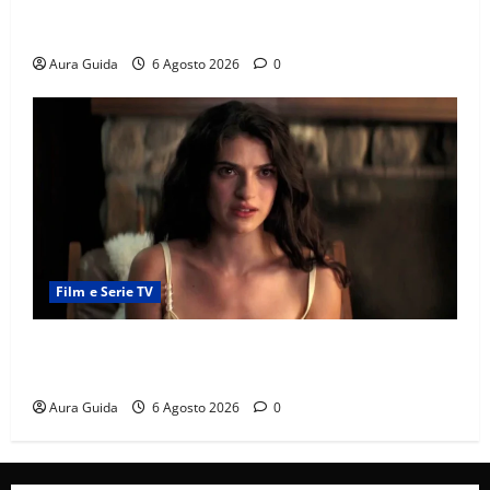
Chi è Feride in Forbidden Fruit? La madre di Çağatay
e la rivalità con Asuman
Aura Guida
6 Agosto 2026
0
Film e Serie TV
Sterling Point – L’isola dei segreti come finisce:
spiegazione finale e stagione 2
Aura Guida
6 Agosto 2026
0