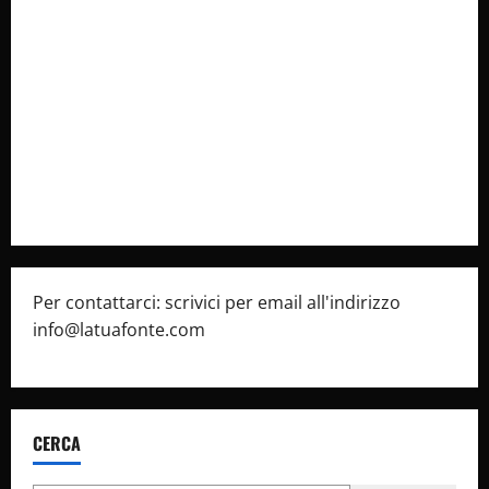
Collabora con Noi – Promuovi il Tuo Brand su
latuafonte.com
Cookie Policy
Privacy Policy
Pubblicità
Per contattarci: scrivici per email all'indirizzo
info@latuafonte.com
CERCA