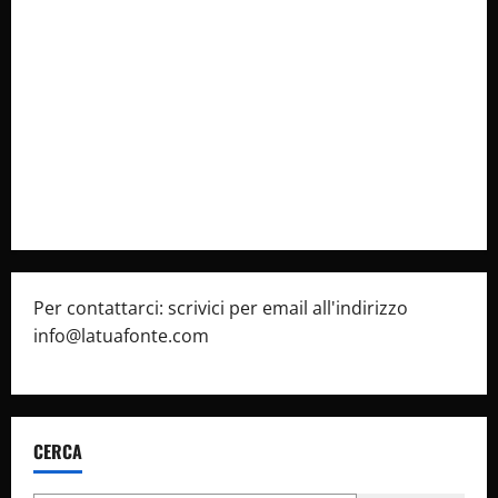
Collabora con Noi – Promuovi il Tuo Brand su
latuafonte.com
Cookie Policy
Privacy Policy
Pubblicità
Per contattarci: scrivici per email all'indirizzo
info@latuafonte.com
CERCA