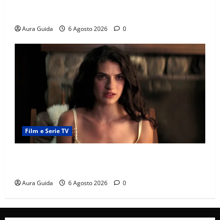
Chi è Feride in Forbidden Fruit? La madre di Çağatay
e la rivalità con Asuman
Aura Guida
6 Agosto 2026
0
Film e Serie TV
Sterling Point – L’isola dei segreti come finisce:
spiegazione finale e stagione 2
Aura Guida
6 Agosto 2026
0