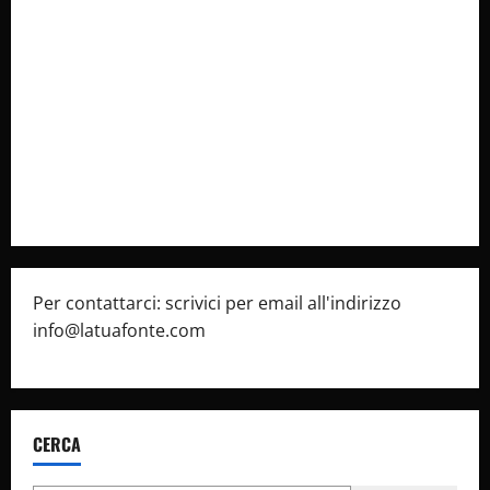
Collabora con Noi – Promuovi il Tuo Brand su
latuafonte.com
Cookie Policy
Privacy Policy
Pubblicità
Per contattarci: scrivici per email all'indirizzo
info@latuafonte.com
CERCA