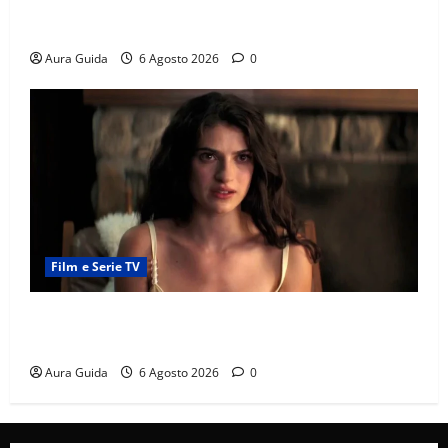
Chi è Feride in Forbidden Fruit? La madre di Çağatay
e la rivalità con Asuman
Aura Guida
6 Agosto 2026
0
Film e Serie TV
Sterling Point – L’isola dei segreti come finisce:
spiegazione finale e stagione 2
Aura Guida
6 Agosto 2026
0