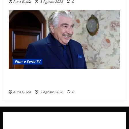
Aura Guida
3 Agosto 2026
0
Film e Serie TV
Forbidden Fruit, chi è Hasan Ali e cosa vuole
davvero: anticipazioni
Aura Guida
3 Agosto 2026
0
Collabora con Noi – Promuovi il Tuo Brand su
latuafonte.com