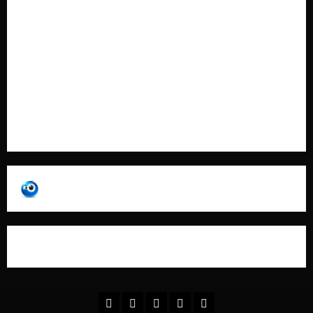
Cookie Policy
Contatti
Pubblicità
Collabora con Noi – Promuovi il Tuo Brand su
latuafonte.com