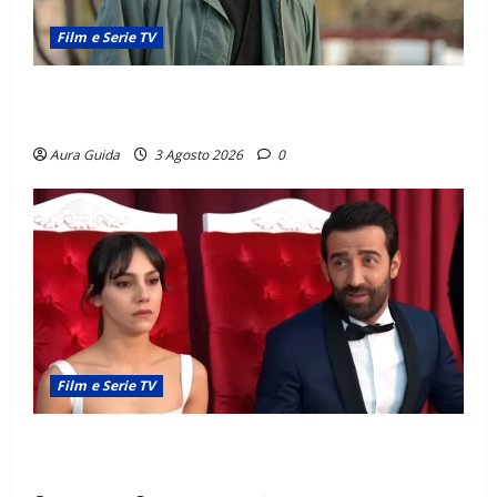
Film e Serie TV
Tutto per la mia famiglia, Kadir arrestato: esce di
prigione? Chi l’ha incastrato
Aura Guida
3 Agosto 2026
0
Film e Serie TV
Far Away, Zerrin sposa Demir: perché ha accettato e
cosa succede la prima notte di nozze