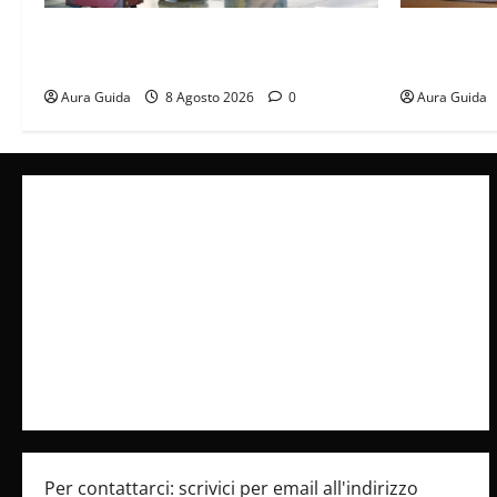
Capitali Europee Low Cost: 7 Mete
Serie Netfli
Economiche per un Weekend Perfetto
stasera (Gu
Aura Guida
8 Agosto 2026
0
Aura Guida
Collabora con Noi – Promuovi il Tuo Brand su
latuafonte.com
Cookie Policy
Privacy Policy
Pubblicità
Per contattarci: scrivici per email all'indirizzo