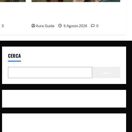
osa Dalyan?
Tutto per la mia famiglia, Suzan e Harika
povere: torneranno ricche? Spoiler
0
Aura Guida
6 Agosto 2026
0
CERCA
Cerca
Privacy Policy