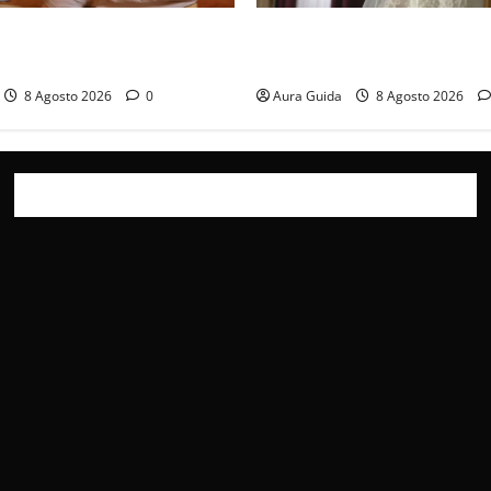
x consigliate: cosa guardare
L’Erede soap turca: Yıldız sp
ida 2026)
La verità sulla trama
8 Agosto 2026
0
Aura Guida
8 Agosto 2026