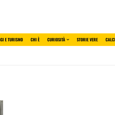
GI E TURISMO
CHI È
CURIOSITÀ
STORIE VERE
CALC