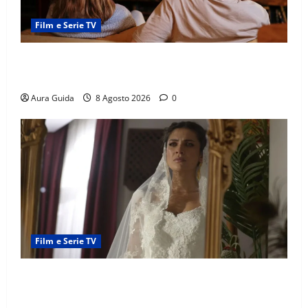
Film e Serie TV
Serie Netflix consigliate: cosa guardare stasera
(Guida 2026)
Aura Guida
8 Agosto 2026
0
Film e Serie TV
L’Erede soap turca: Yıldız sposa Dalyan? La verità
sulla trama