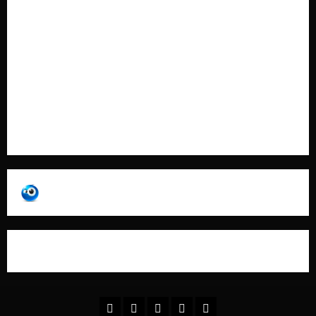
Cookie Policy
Contatti
Pubblicità
Collabora con Noi – Promuovi il Tuo Brand su
latuafonte.com