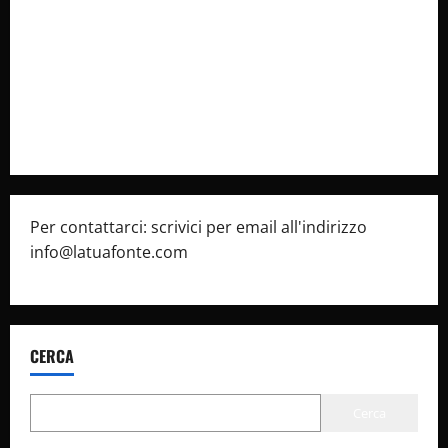
latuafonte.com
Cookie Policy
Privacy Policy
Pubblicità
Per contattarci: scrivici per email all'indirizzo
info@latuafonte.com
CERCA
Cerca