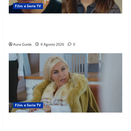
Film e Serie TV
Far Away anticipazioni: Sahin torna libero, ma la
scoperta su Zerrin fa scattare la furia contro la
madre
Aura Guida
6 Agosto 2026
0
Film e Serie TV
Chi è Feride in Forbidden Fruit? La madre di Çağatay
e la rivalità con Asuman