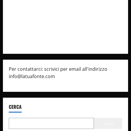
latuafonte.com
Cookie Policy
Privacy Policy
Pubblicità
Per contattarci: scrivici per email all'indirizzo
info@latuafonte.com
CERCA
Cerca