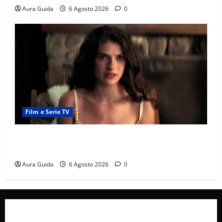
Aura Guida
6 Agosto 2026
0
Film e Serie TV
Sterling Point – L’isola dei segreti come finisce:
spiegazione finale e stagione 2
Aura Guida
6 Agosto 2026
0
Collabora con Noi – Promuovi il Tuo Brand su