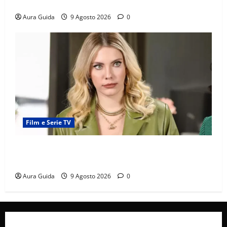
onda con Verità nascoste dal 24 agosto 2026
Aura Guida
9 Agosto 2026
0
Film e Serie TV
Forbidden Fruit: Feride crede che Yildiz sia l’amante
di Hasan Ali! Cosa succede
Aura Guida
9 Agosto 2026
0