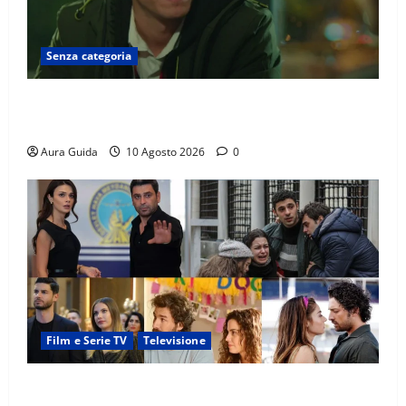
Senza categoria
Tutto per la mia famiglia, chi è Kaan: cosa nasconde
e cosa succede con Asiye
Aura Guida
10 Agosto 2026
0
Film e Serie TV
Televisione
Soap opera turche su Canale 5, quando vanno in