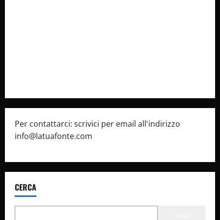
Collabora con Noi – Promuovi il Tuo Brand su
latuafonte.com
Cookie Policy
Privacy Policy
Pubblicità
Per contattarci: scrivici per email all'indirizzo
info@latuafonte.com
CERCA
Cerca