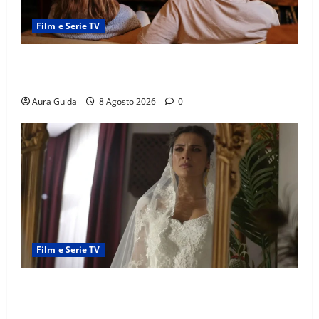
Film e Serie TV
Serie Netflix consigliate: cosa guardare stasera
(Guida 2026)
Aura Guida
8 Agosto 2026
0
Film e Serie TV
L’Erede soap turca: Yıldız sposa Dalyan? La verità
sulla trama