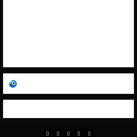
Cookie Policy
Contatti
Pubblicità
Collabora con Noi – Promuovi il Tuo Brand su
latuafonte.com