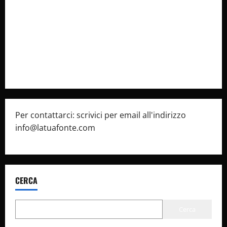
latuafonte.com
Cookie Policy
Privacy Policy
Pubblicità
Per contattarci: scrivici per email all'indirizzo
info@latuafonte.com
CERCA
Cerca