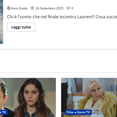
Hotel Costiera (2025) come finisce: spiegazione finale e stagion
Aura Guida
24 Settembre 2025
0
Chi è l'uomo che nel finale incontra Laurent? Cosa succede
Leggi tutto
e TV
Film e Serie TV