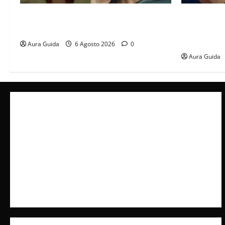
Tutto per la mia famiglia, Suzan e Harika
Far Away an
povere: torneranno ricche? Spoiler
libero, ma l
scattare la 
Aura Guida
6 Agosto 2026
0
Aura Guida
Collabora con Noi – Promuovi il Tuo Brand su
latuafonte.com
Cookie Policy
Privacy Policy
Pubblicità