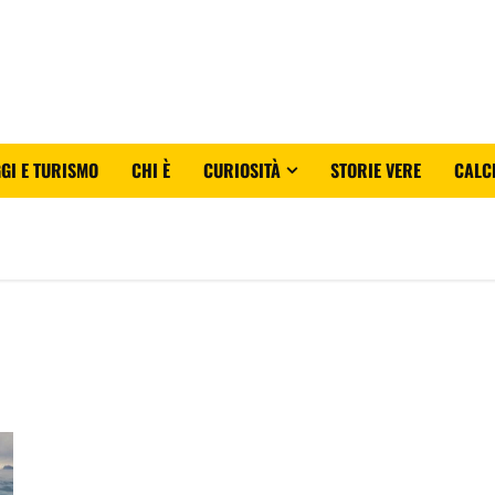
GI E TURISMO
CHI È
CURIOSITÀ
STORIE VERE
CALC