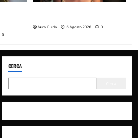
it? La
Sterling Point – L’isola dei segreti come
à con
finisce: spiegazione finale e stagione 2
Aura Guida
6 Agosto 2026
0
0
CERCA
Cerca
Privacy Policy