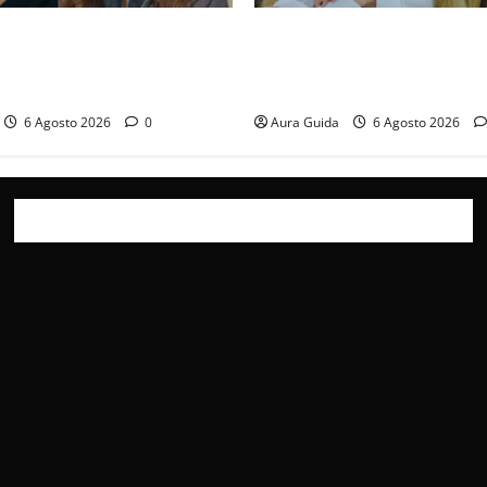
ticipazioni: Sahin torna
Chi è Feride in Forbidden Fru
a scoperta su Zerrin fa
madre di Çağatay e la rivalit
furia contro la madre
Asuman
6 Agosto 2026
0
Aura Guida
6 Agosto 2026