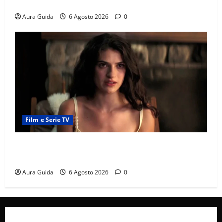
e la rivalità con Asuman
Aura Guida
6 Agosto 2026
0
Film e Serie TV
Sterling Point – L’isola dei segreti come finisce:
spiegazione finale e stagione 2
Aura Guida
6 Agosto 2026
0