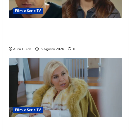
Film e Serie TV
Far Away anticipazioni: Sahin torna libero, ma la
scoperta su Zerrin fa scattare la furia contro la
madre
Aura Guida
6 Agosto 2026
0
Film e Serie TV
Chi è Feride in Forbidden Fruit? La madre di Çağatay