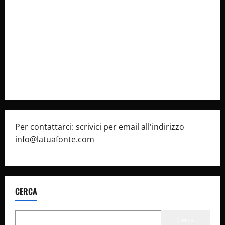
Collabora con Noi – Promuovi il Tuo Brand su
latuafonte.com
Cookie Policy
Privacy Policy
Pubblicità
Per contattarci: scrivici per email all'indirizzo
info@latuafonte.com
CERCA
Cerca