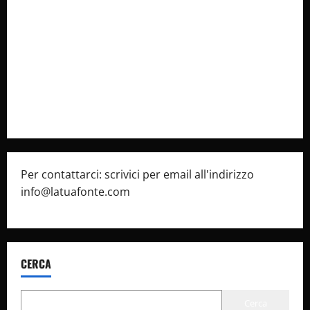
Collabora con Noi – Promuovi il Tuo Brand su
latuafonte.com
Cookie Policy
Privacy Policy
Pubblicità
Per contattarci: scrivici per email all'indirizzo
info@latuafonte.com
CERCA
Cerca