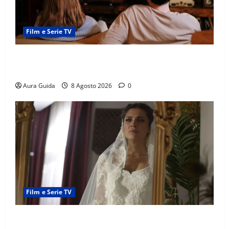
Film e Serie TV
Serie Netflix consigliate: cosa guardare stasera
(Guida 2026)
Aura Guida
8 Agosto 2026
0
Film e Serie TV
L’Erede soap turca: Yıldız sposa Dalyan? La verità