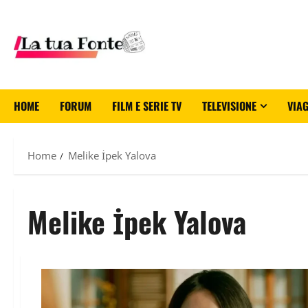
HOME
FORUM
FILM E SERIE TV
TELEVISIONE
VIAG
Home
Melike İpek Yalova
Melike İpek Yalova