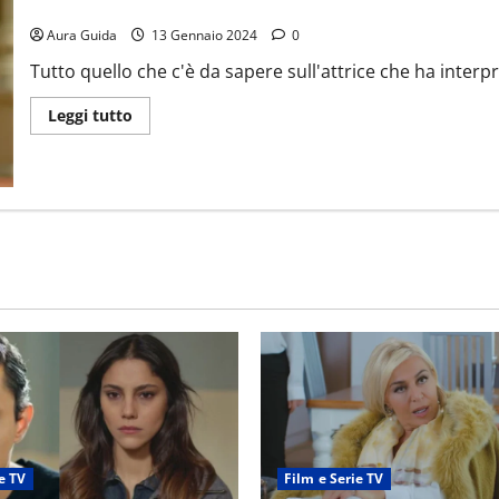
Chi è Melike İpek Yalova (Mujgan): cosa fa oggi, genitori, fidanza
Aura Guida
13 Gennaio 2024
0
Tutto quello che c'è da sapere sull'attrice che ha interpr
Leggi tutto
e TV
Film e Serie TV