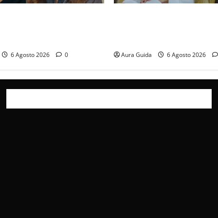
ticipazioni: Sahin torna
Chi è Feride in Forbidden Fru
a scoperta su Zerrin fa
madre di Çağatay e la rivalit
furia contro la madre
Asuman
6 Agosto 2026
0
Aura Guida
6 Agosto 2026