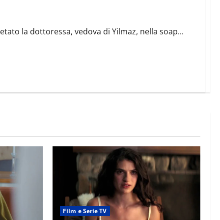
to
etato la dottoressa, vedova di Yilmaz, nella soap...
Film e Serie TV