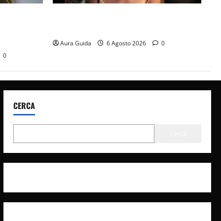
it? La
Sterling Point – L’isola dei segreti come
à con
finisce: spiegazione finale e stagione 2
Aura Guida
6 Agosto 2026
0
0
CERCA
Cerca
Privacy Policy