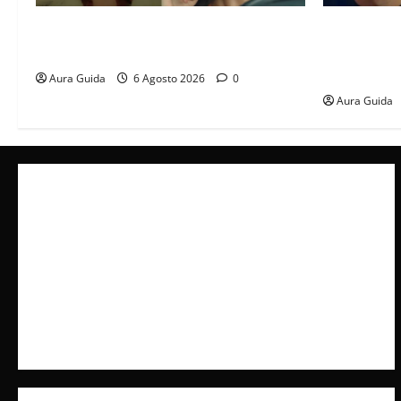
Tutto per la mia famiglia, Suzan e Harika
Far Away an
povere: torneranno ricche? Spoiler
libero, ma l
scattare la 
Aura Guida
6 Agosto 2026
0
Aura Guida
Collabora con Noi – Promuovi il Tuo Brand su
latuafonte.com
Cookie Policy
Privacy Policy
Pubblicità