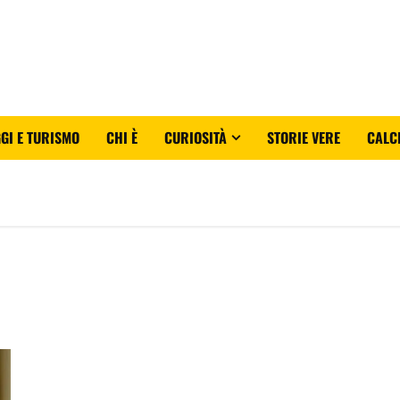
GI E TURISMO
CHI È
CURIOSITÀ
STORIE VERE
CALC