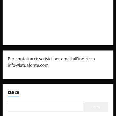
latuafonte.com
Cookie Policy
Privacy Policy
Pubblicità
Per contattarci: scrivici per email all'indirizzo
info@latuafonte.com
CERCA
Cerca