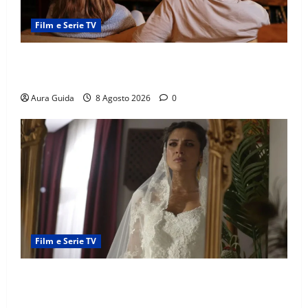
Film e Serie TV
Serie Netflix consigliate: cosa guardare stasera
(Guida 2026)
Aura Guida
8 Agosto 2026
0
Film e Serie TV
L’Erede soap turca: Yıldız sposa Dalyan? La verità
sulla trama