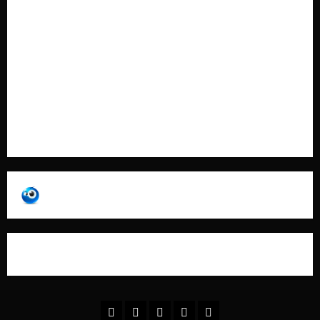
Cookie Policy
Contatti
Pubblicità
Collabora con Noi – Promuovi il Tuo Brand su
latuafonte.com