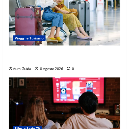
Viaggi e Turismo
Capitali Europee Low Cost: 7 Mete Economiche per
un Weekend Perfetto
Aura Guida
8 Agosto 2026
0
Film e Serie TV