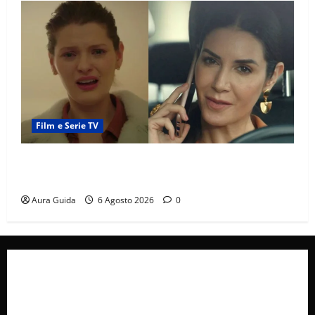
Film e Serie TV
Tutto per la mia famiglia, Suzan e Harika povere:
torneranno ricche? Spoiler
Aura Guida
6 Agosto 2026
0
Collabora con Noi – Promuovi il Tuo Brand su
latuafonte.com