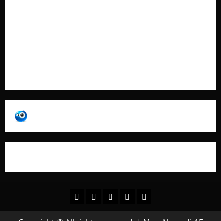
Contatti
Pubblicità
Collabora con Noi – Promuovi il Tuo Brand su
latuafonte.com