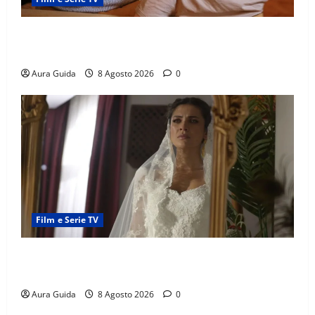
Serie Netflix consigliate: cosa guardare stasera
(Guida 2026)
Aura Guida
8 Agosto 2026
0
Film e Serie TV
L’Erede soap turca: Yıldız sposa Dalyan? La verità
sulla trama
Aura Guida
8 Agosto 2026
0