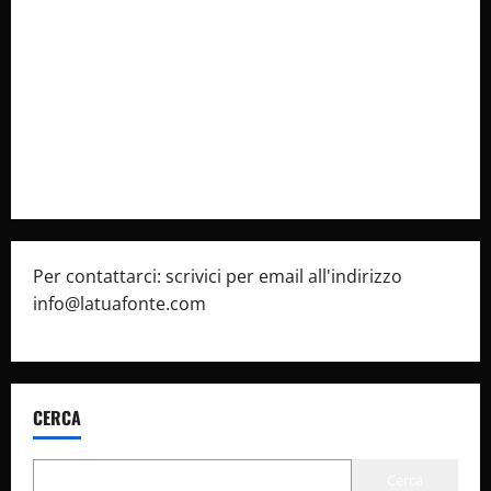
Collabora con Noi – Promuovi il Tuo Brand su
latuafonte.com
Cookie Policy
Privacy Policy
Pubblicità
Per contattarci: scrivici per email all'indirizzo
info@latuafonte.com
CERCA
Cerca