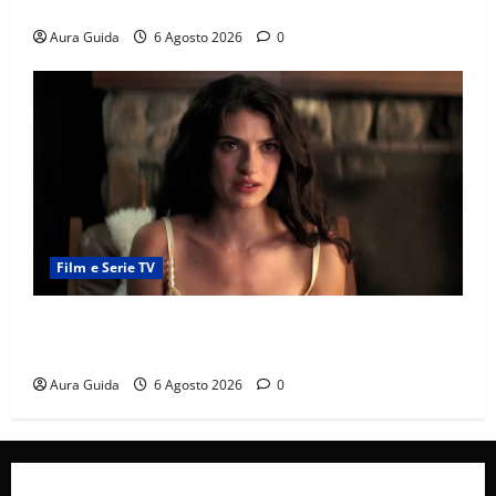
e la rivalità con Asuman
Aura Guida
6 Agosto 2026
0
Film e Serie TV
Sterling Point – L’isola dei segreti come finisce:
spiegazione finale e stagione 2
Aura Guida
6 Agosto 2026
0