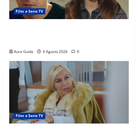
Film e Serie TV
Far Away anticipazioni: Sahin torna libero, ma la
scoperta su Zerrin fa scattare la furia contro la
madre
Aura Guida
6 Agosto 2026
0
Film e Serie TV
Chi è Feride in Forbidden Fruit? La madre di Çağatay