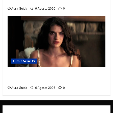
e la rivalità con Asuman
Aura Guida
6 Agosto 2026
0
Film e Serie TV
Sterling Point – L’isola dei segreti come finisce:
spiegazione finale e stagione 2
Aura Guida
6 Agosto 2026
0