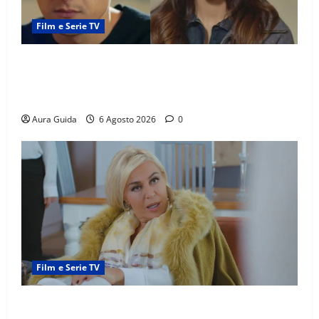
Film e Serie TV
Far Away anticipazioni: Sahin torna libero, ma la
scoperta su Zerrin fa scattare la furia contro la
madre
Aura Guida
6 Agosto 2026
0
Film e Serie TV
Chi è Feride in Forbidden Fruit? La madre di Çağatay