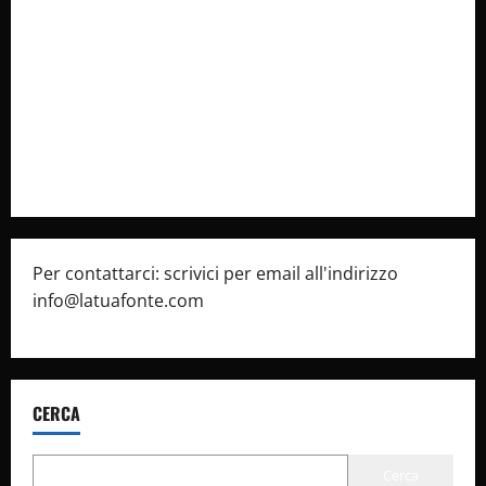
Collabora con Noi – Promuovi il Tuo Brand su
latuafonte.com
Cookie Policy
Privacy Policy
Pubblicità
Per contattarci: scrivici per email all'indirizzo
info@latuafonte.com
CERCA
Cerca