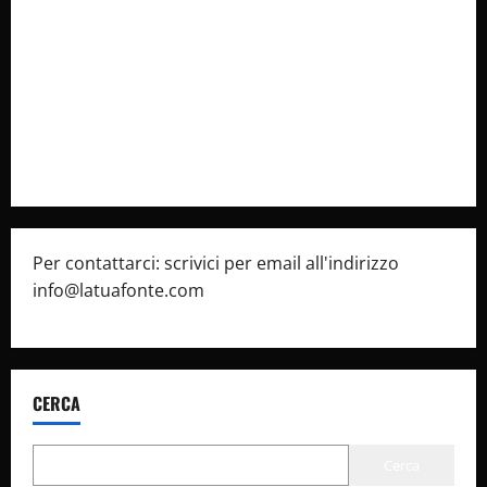
latuafonte.com
Cookie Policy
Privacy Policy
Pubblicità
Per contattarci: scrivici per email all'indirizzo
info@latuafonte.com
CERCA
Cerca