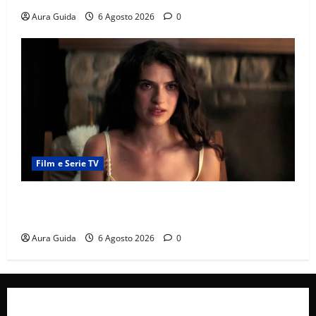
Aura Guida
6 Agosto 2026
0
Film e Serie TV
Sterling Point – L’isola dei segreti come finisce:
spiegazione finale e stagione 2
Aura Guida
6 Agosto 2026
0
Collabora con Noi – Promuovi il Tuo Brand su