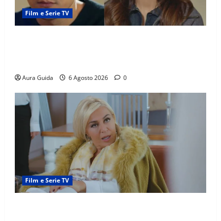
Film e Serie TV
Far Away anticipazioni: Sahin torna libero, ma la
scoperta su Zerrin fa scattare la furia contro la
madre
Aura Guida
6 Agosto 2026
0
Film e Serie TV
Chi è Feride in Forbidden Fruit? La madre di Çağatay
e la rivalità con Asuman