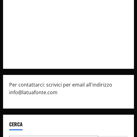
Collabora con Noi – Promuovi il Tuo Brand su
latuafonte.com
Cookie Policy
Privacy Policy
Pubblicità
Per contattarci: scrivici per email all'indirizzo
info@latuafonte.com
CERCA