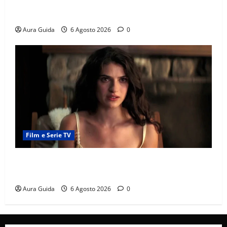
Chi è Feride in Forbidden Fruit? La madre di Çağatay
e la rivalità con Asuman
Aura Guida
6 Agosto 2026
0
Film e Serie TV
Sterling Point – L’isola dei segreti come finisce:
spiegazione finale e stagione 2
Aura Guida
6 Agosto 2026
0