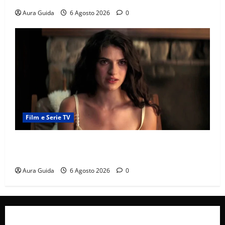
Aura Guida
6 Agosto 2026
0
Film e Serie TV
Sterling Point – L’isola dei segreti come finisce:
spiegazione finale e stagione 2
Aura Guida
6 Agosto 2026
0
Collabora con Noi – Promuovi il Tuo Brand su