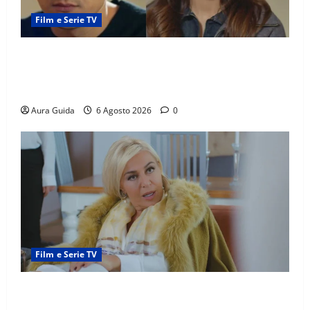
Film e Serie TV
Far Away anticipazioni: Sahin torna libero, ma la
scoperta su Zerrin fa scattare la furia contro la
madre
Aura Guida
6 Agosto 2026
0
Film e Serie TV
Chi è Feride in Forbidden Fruit? La madre di Çağatay
e la rivalità con Asuman