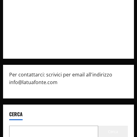
latuafonte.com
Cookie Policy
Privacy Policy
Pubblicità
Per contattarci: scrivici per email all'indirizzo
info@latuafonte.com
CERCA
Cerca