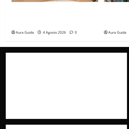
Materasso per letto a castello: come
Tutto per la
scegliere quello giusto per il massimo
arrestato: e
comfort?
incastrato
Aura Guida
4 Agosto 2026
0
Aura Guida
Collabora con Noi – Promuovi il Tuo Brand su
latuafonte.com
Cookie Policy
Privacy Policy
Pubblicità