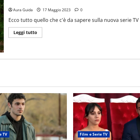
XO Kitty serie, trama e cast: la saga To All The Boys in ordine
Aura Guida
17 Maggio 2023
0
Ecco tutto quello che c'è da sapere sulla nuova serie TV 
Leggi tutto
e TV
Film e Serie TV