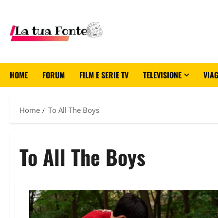
HOME
FORUM
FILM E SERIE TV
TELEVISIONE
VIAG
Home
To All The Boys
To All The Boys