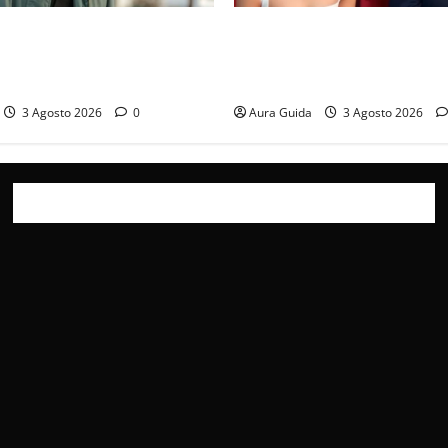
 mia famiglia, Kadir
Far Away, Zerrin sposa Demir
sce di prigione? Chi l’ha
accettato e cosa succede la 
di nozze
3 Agosto 2026
0
Aura Guida
3 Agosto 2026