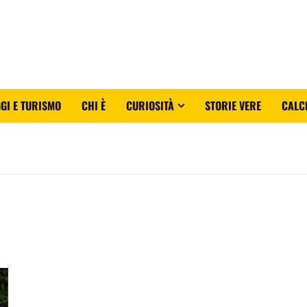
GI E TURISMO
CHI È
CURIOSITÀ
STORIE VERE
CALC