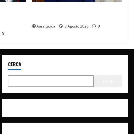
: perché ha
Forbidden Fruit, chi è Hasan Ali e cosa
prima notte
vuole davvero: anticipazioni
Aura Guida
3 Agosto 2026
0
0
CERCA
Cerca
Privacy Policy