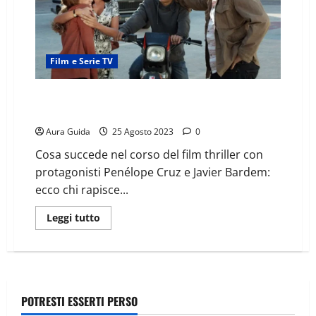
Film e Serie TV
Tutti lo sanno: trama, cast e spiegazione finale del
film
Aura Guida
25 Agosto 2023
0
Cosa succede nel corso del film thriller con
protagonisti Penélope Cruz e Javier Bardem:
ecco chi rapisce...
Leggi tutto
POTRESTI ESSERTI PERSO