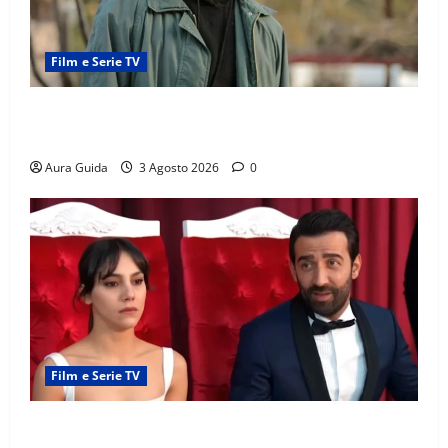
Film e Serie TV
Tutto per la mia famiglia, Kadir arrestato: esce di
prigione? Chi l’ha incastrato
Aura Guida
3 Agosto 2026
0
Film e Serie TV
Far Away, Zerrin sposa Demir: perché ha accettato e