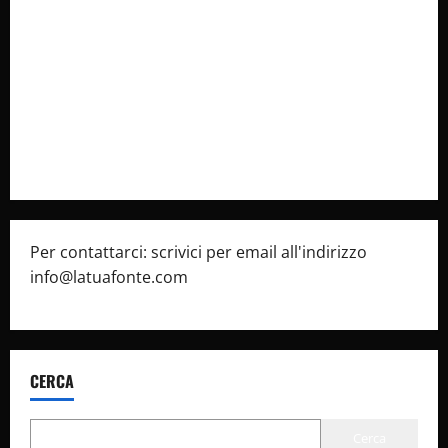
Collabora con Noi – Promuovi il Tuo Brand su
latuafonte.com
Cookie Policy
Privacy Policy
Pubblicità
Per contattarci: scrivici per email all'indirizzo
info@latuafonte.com
CERCA
Cerca