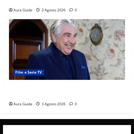
cosa succede la prima notte di nozze
Aura Guida
3 Agosto 2026
0
Film e Serie TV
Forbidden Fruit, chi è Hasan Ali e cosa vuole
davvero: anticipazioni
Aura Guida
3 Agosto 2026
0