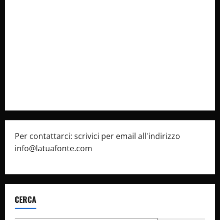
Collabora con Noi – Promuovi il Tuo Brand su
latuafonte.com
Cookie Policy
Privacy Policy
Pubblicità
Per contattarci: scrivici per email all'indirizzo
info@latuafonte.com
CERCA