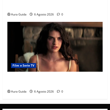
Chi è Feride in Forbidden Fruit? La madre di Çağatay
e la rivalità con Asuman
Aura Guida
6 Agosto 2026
0
Film e Serie TV
Sterling Point – L’isola dei segreti come finisce:
spiegazione finale e stagione 2
Aura Guida
6 Agosto 2026
0