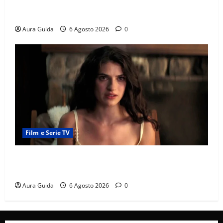
Chi è Feride in Forbidden Fruit? La madre di Çağatay
e la rivalità con Asuman
Aura Guida
6 Agosto 2026
0
Film e Serie TV
Sterling Point – L’isola dei segreti come finisce:
spiegazione finale e stagione 2
Aura Guida
6 Agosto 2026
0