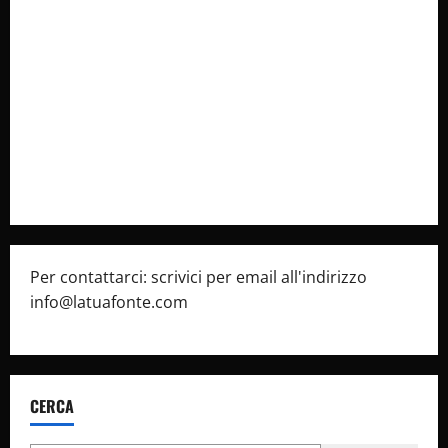
Collabora con Noi – Promuovi il Tuo Brand su
latuafonte.com
Cookie Policy
Privacy Policy
Pubblicità
Per contattarci: scrivici per email all'indirizzo
info@latuafonte.com
CERCA