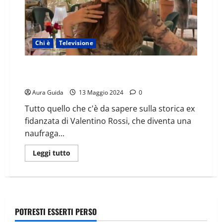
Chi è
Televisione
Isola dei Famosi, chi è Linda Morselli: età, lavoro,
Instagram, fidanzato e gli ex
Aura Guida
13 Maggio 2024
0
Tutto quello che c'è da sapere sulla storica ex
fidanzata di Valentino Rossi, che diventa una
naufraga...
Leggi tutto
POTRESTI ESSERTI PERSO