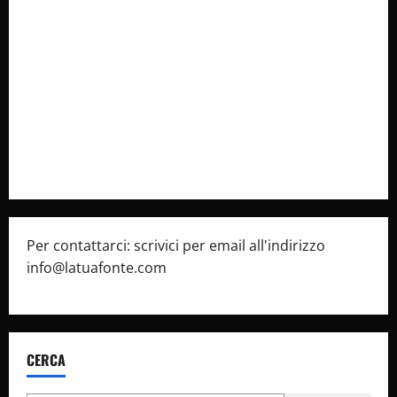
Collabora con Noi – Promuovi il Tuo Brand su
latuafonte.com
Cookie Policy
Privacy Policy
Pubblicità
Per contattarci: scrivici per email all'indirizzo
info@latuafonte.com
CERCA