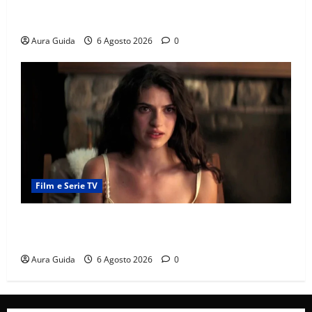
Chi è Feride in Forbidden Fruit? La madre di Çağatay
e la rivalità con Asuman
Aura Guida
6 Agosto 2026
0
Film e Serie TV
Sterling Point – L’isola dei segreti come finisce:
spiegazione finale e stagione 2
Aura Guida
6 Agosto 2026
0