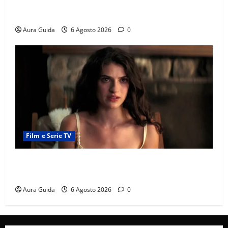
Chi è Feride in Forbidden Fruit? La madre di Çağatay
e la rivalità con Asuman
Aura Guida
6 Agosto 2026
0
Film e Serie TV
Sterling Point – L’isola dei segreti come finisce:
spiegazione finale e stagione 2
Aura Guida
6 Agosto 2026
0