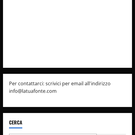
Collabora con Noi – Promuovi il Tuo Brand su
latuafonte.com
Cookie Policy
Privacy Policy
Pubblicità
Per contattarci: scrivici per email all'indirizzo
info@latuafonte.com
CERCA