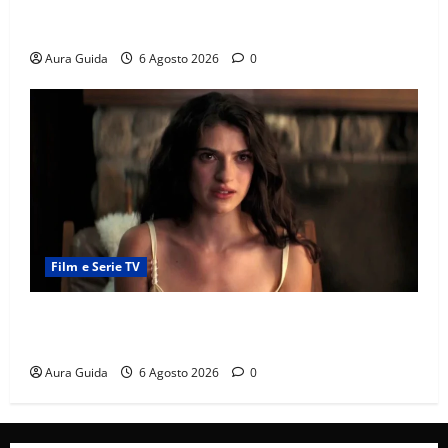
Chi è Feride in Forbidden Fruit? La madre di Çağatay
e la rivalità con Asuman
Aura Guida
6 Agosto 2026
0
Film e Serie TV
Sterling Point – L’isola dei segreti come finisce:
spiegazione finale e stagione 2
Aura Guida
6 Agosto 2026
0