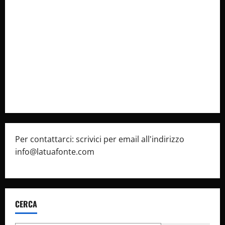
Collabora con Noi – Promuovi il Tuo Brand su
latuafonte.com
Cookie Policy
Privacy Policy
Pubblicità
Per contattarci: scrivici per email all'indirizzo
info@latuafonte.com
CERCA