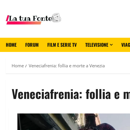
HOME
FORUM
FILM E SERIE TV
TELEVISIONE
VIAG
Home
Veneciafrenia: follia e morte a Venezia
Veneciafrenia: follia e 