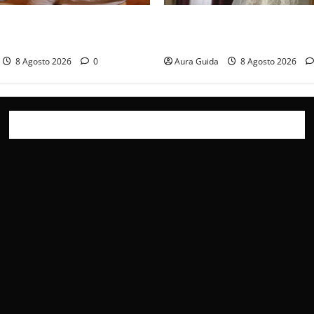
x consigliate: cosa guardare
L’Erede soap turca: Yıldız sp
ida 2026)
La verità sulla trama
8 Agosto 2026
0
Aura Guida
8 Agosto 2026