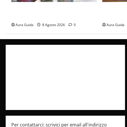
Capitali Europee Low Cost: 7 Mete
Serie Netfli
Economiche per un Weekend Perfetto
stasera (Gu
Aura Guida
8 Agosto 2026
0
Aura Guida
Collabora con Noi – Promuovi il Tuo Brand su
latuafonte.com
Cookie Policy
Privacy Policy
Pubblicità
Per contattarci: scrivici per email all'indirizzo