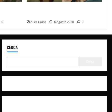
osa Dalyan?
Tutto per la mia famiglia, Suzan e Harika
povere: torneranno ricche? Spoiler
0
Aura Guida
6 Agosto 2026
0
CERCA
Cerca
Privacy Policy