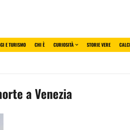
GI E TURISMO
CHI È
CURIOSITÀ
STORIE VERE
CALC
morte a Venezia