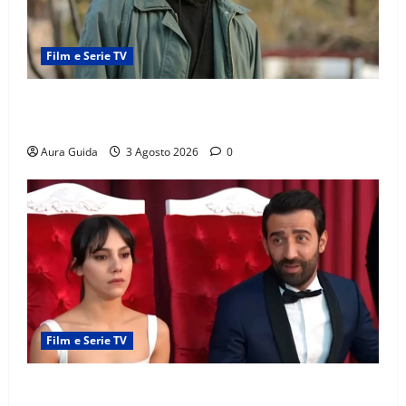
Film e Serie TV
Tutto per la mia famiglia, Kadir arrestato: esce di
prigione? Chi l’ha incastrato
Aura Guida
3 Agosto 2026
0
Film e Serie TV
Far Away, Zerrin sposa Demir: perché ha accettato e