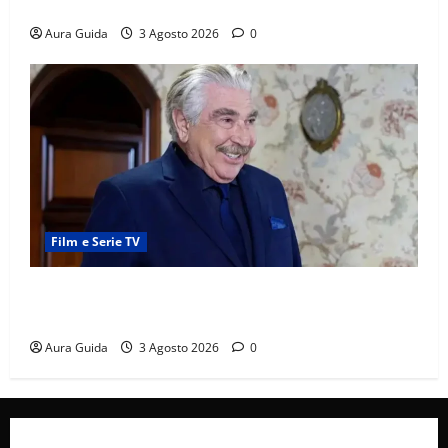
cosa succede la prima notte di nozze
Aura Guida
3 Agosto 2026
0
Film e Serie TV
Forbidden Fruit, chi è Hasan Ali e cosa vuole
davvero: anticipazioni
Aura Guida
3 Agosto 2026
0