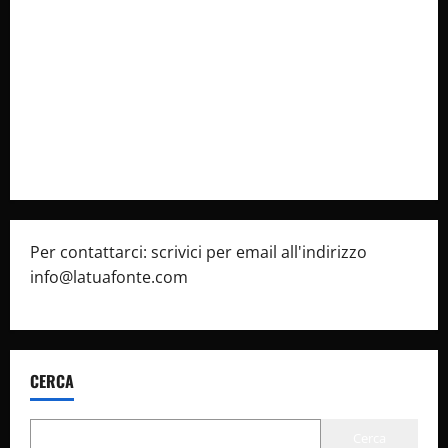
Collabora con Noi – Promuovi il Tuo Brand su
latuafonte.com
Cookie Policy
Privacy Policy
Pubblicità
Per contattarci: scrivici per email all'indirizzo
info@latuafonte.com
CERCA
Cerca